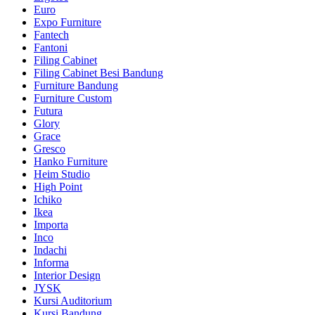
Euro
Expo Furniture
Fantech
Fantoni
Filing Cabinet
Filing Cabinet Besi Bandung
Furniture Bandung
Furniture Custom
Futura
Glory
Grace
Gresco
Hanko Furniture
Heim Studio
High Point
Ichiko
Ikea
Importa
Inco
Indachi
Informa
Interior Design
JYSK
Kursi Auditorium
Kursi Bandung