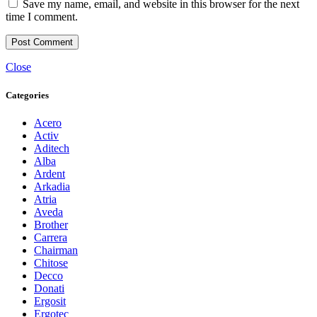
Save my name, email, and website in this browser for the next
time I comment.
Close
Categories
Acero
Activ
Aditech
Alba
Ardent
Arkadia
Atria
Aveda
Brother
Carrera
Chairman
Chitose
Decco
Donati
Ergosit
Ergotec