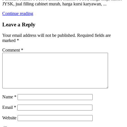
JYSK, jual filling cabinet murah, harga kursi karyawan, ...
Continue reading
Leave a Reply
Your email address will not be published.
Required fields are
marked
*
Comment
*
Name
*
Email
*
Website