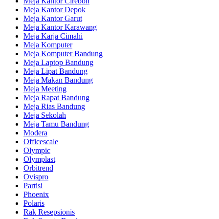
Meja Kantor Cirebon
Meja Kantor Depok
Meja Kantor Garut
Meja Kantor Karawang
Meja Karja Cimahi
Meja Komputer
Meja Komputer Bandung
Meja Laptop Bandung
Meja Lipat Bandung
Meja Makan Bandung
Meja Meeting
Meja Rapat Bandung
Meja Rias Bandung
Meja Sekolah
Meja Tamu Bandung
Modera
Officescale
Olympic
Olymplast
Orbitrend
Ovispro
Partisi
Phoenix
Polaris
Rak Resepsionis