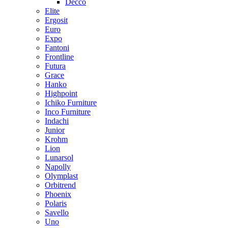
Decco
Elite
Ergosit
Euro
Expo
Fantoni
Frontline
Futura
Grace
Hanko
Highpoint
Ichiko Furniture
Inco Furniture
Indachi
Junior
Krohm
Lion
Lunarsol
Napolly
Olymplast
Orbitrend
Phoenix
Polaris
Savello
Uno