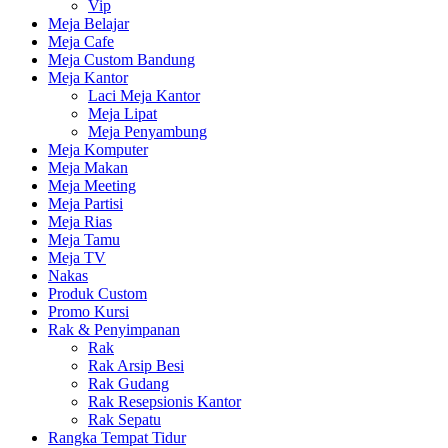
Vip
Meja Belajar
Meja Cafe
Meja Custom Bandung
Meja Kantor
Laci Meja Kantor
Meja Lipat
Meja Penyambung
Meja Komputer
Meja Makan
Meja Meeting
Meja Partisi
Meja Rias
Meja Tamu
Meja TV
Nakas
Produk Custom
Promo Kursi
Rak & Penyimpanan
Rak
Rak Arsip Besi
Rak Gudang
Rak Resepsionis Kantor
Rak Sepatu
Rangka Tempat Tidur