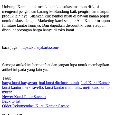
Hubungi Kami untuk melakukan konsultasi maupun diskusi
mengenai pengadaan barang ke Bandung baik pengiriman maupun
produk lain nya. Silahkan klik tombol hijau di bawah kanan pojok
untuk diskusi dengan Marketing kami seputar Alat Kantor maupun
furniture kantor lainnya. Dan dapatkan discount khusus ataupun
discount potongan harga hanya di toko kami.
baca juga :
https://kursijakarta.com/
Semoga artikel ini bermanfaat dan jangan lupa untuk membagikan
artikel ini pada yang lain ya.
Tags:
harga kursi karyawan
,
jual kursi direktur murah
,
Jual Kursi Kantor
,
kursi kantor merk savello
,
kursi kantor minimalis
,
meja kursi kantor
murah
Newer
Kursi Putar Savello
Back to list
Older
Rekomendasi Kursi Kantor Gresco