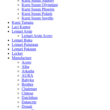
Kursi Susun Napolly
Kursi Susun Olymplast
Kursi Susun Phoenix
Kursi Susun Polaris
Kursi Susun Savello
Kursi Tunggu
Laci Kantor
Lemari Arsip
Lemari Arsip Acero
Lemari Buku
Lemari Pajangan
Lemari Pakaian
Locker
Manufacture
Acero
Alba
Arkadia
AURA
Babyku
Brother
Chairman
Chitose
Daichiban
Datascrip
Donati