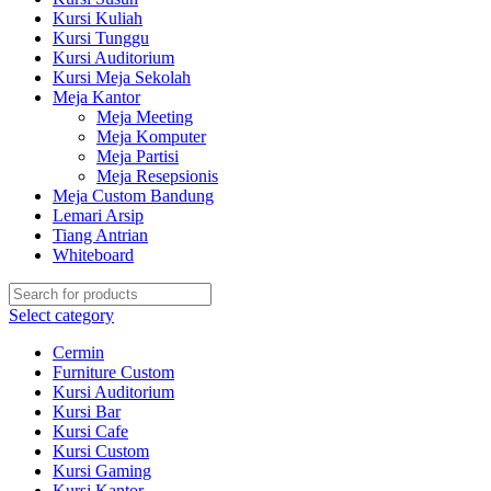
Kursi Kuliah
Kursi Tunggu
Kursi Auditorium
Kursi Meja Sekolah
Meja Kantor
Meja Meeting
Meja Komputer
Meja Partisi
Meja Resepsionis
Meja Custom Bandung
Lemari Arsip
Tiang Antrian
Whiteboard
Select category
Cermin
Furniture Custom
Kursi Auditorium
Kursi Bar
Kursi Cafe
Kursi Custom
Kursi Gaming
Kursi Kantor