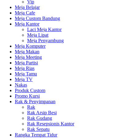
Vip
Meja Belajar
Meja Cafe
Meja Custom Bandung
Meja Kantor
Laci Meja Kantor
Meja Lipat
Meja Penyambung
Meja Komputer
Meja Makan
Meja Meeting
Meja Partisi
Meja Rias
Meja Tamu
Meja TV
Nakas
Produk Custom
Promo Kursi
Rak & Penyimpanan
Rak
Rak Arsip Besi
Rak Gudang
Rak Resepsionis Kantor
Rak Sepatu
Rangka Tempat Tidur