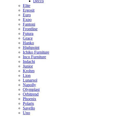
Decco
Elite
Ergosit
Euro
Expo
Fantoni
Frontline
Futura
Grace
Hanko
Highpoint
Ichiko Furniture
Inco Furniture
Indachi
Junior
Krohm
Lion
Lunarsol
Napolly
Olymplast
Orbitrend
Phoenix
Polaris
Savello
Uno