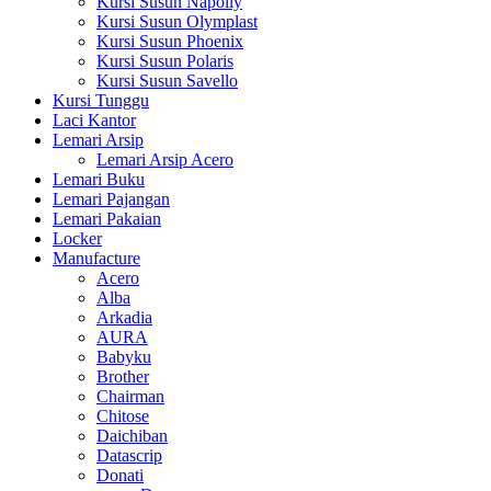
Kursi Susun Napolly
Kursi Susun Olymplast
Kursi Susun Phoenix
Kursi Susun Polaris
Kursi Susun Savello
Kursi Tunggu
Laci Kantor
Lemari Arsip
Lemari Arsip Acero
Lemari Buku
Lemari Pajangan
Lemari Pakaian
Locker
Manufacture
Acero
Alba
Arkadia
AURA
Babyku
Brother
Chairman
Chitose
Daichiban
Datascrip
Donati