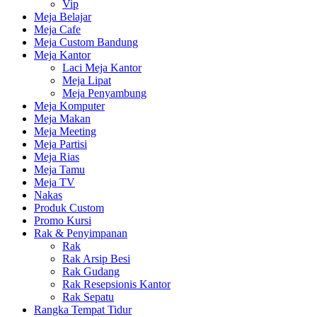
Vip
Meja Belajar
Meja Cafe
Meja Custom Bandung
Meja Kantor
Laci Meja Kantor
Meja Lipat
Meja Penyambung
Meja Komputer
Meja Makan
Meja Meeting
Meja Partisi
Meja Rias
Meja Tamu
Meja TV
Nakas
Produk Custom
Promo Kursi
Rak & Penyimpanan
Rak
Rak Arsip Besi
Rak Gudang
Rak Resepsionis Kantor
Rak Sepatu
Rangka Tempat Tidur