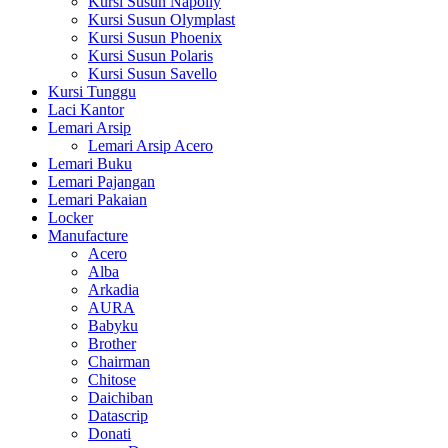
Kursi Susun Napolly
Kursi Susun Olymplast
Kursi Susun Phoenix
Kursi Susun Polaris
Kursi Susun Savello
Kursi Tunggu
Laci Kantor
Lemari Arsip
Lemari Arsip Acero
Lemari Buku
Lemari Pajangan
Lemari Pakaian
Locker
Manufacture
Acero
Alba
Arkadia
AURA
Babyku
Brother
Chairman
Chitose
Daichiban
Datascrip
Donati