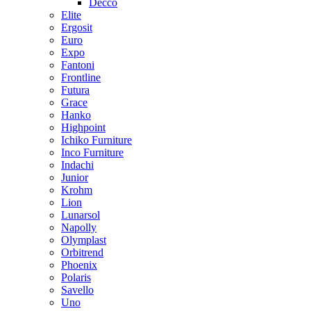
Decco
Elite
Ergosit
Euro
Expo
Fantoni
Frontline
Futura
Grace
Hanko
Highpoint
Ichiko Furniture
Inco Furniture
Indachi
Junior
Krohm
Lion
Lunarsol
Napolly
Olymplast
Orbitrend
Phoenix
Polaris
Savello
Uno