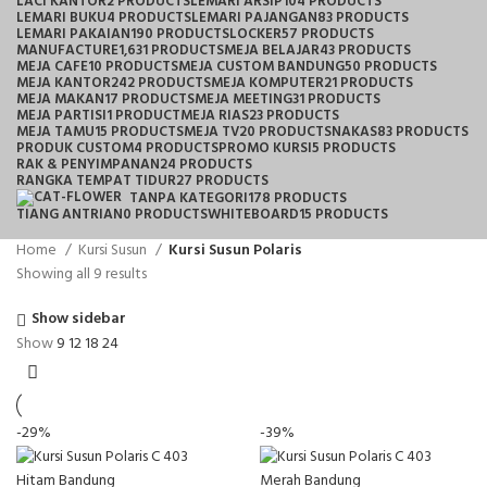
LACI KANTOR
2 PRODUCTS
LEMARI ARSIP
104 PRODUCTS
LEMARI BUKU
4 PRODUCTS
LEMARI PAJANGAN
83 PRODUCTS
LEMARI PAKAIAN
190 PRODUCTS
LOCKER
57 PRODUCTS
MANUFACTURE
1,631 PRODUCTS
MEJA BELAJAR
43 PRODUCTS
MEJA CAFE
10 PRODUCTS
MEJA CUSTOM BANDUNG
50 PRODUCTS
MEJA KANTOR
242 PRODUCTS
MEJA KOMPUTER
21 PRODUCTS
MEJA MAKAN
17 PRODUCTS
MEJA MEETING
31 PRODUCTS
MEJA PARTISI
1 PRODUCT
MEJA RIAS
23 PRODUCTS
MEJA TAMU
15 PRODUCTS
MEJA TV
20 PRODUCTS
NAKAS
83 PRODUCTS
PRODUK CUSTOM
4 PRODUCTS
PROMO KURSI
5 PRODUCTS
RAK & PENYIMPANAN
24 PRODUCTS
RANGKA TEMPAT TIDUR
27 PRODUCTS
TANPA KATEGORI
178 PRODUCTS
TIANG ANTRIAN
0 PRODUCTS
WHITEBOARD
15 PRODUCTS
Home
Kursi Susun
Kursi Susun Polaris
Showing all 9 results
Show sidebar
Show
9
12
18
24
-29%
-39%