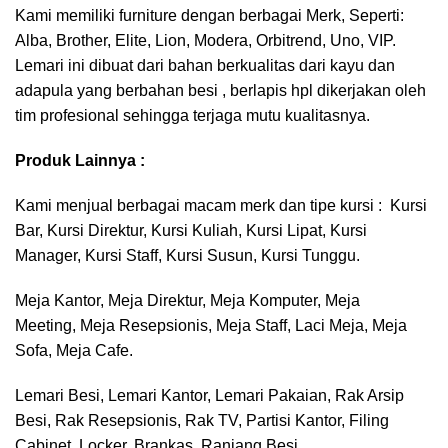
Kami memiliki furniture dengan berbagai Merk, Seperti:
Alba
,
Brother
,
Elite
,
Lion
,
Modera
,
Orbitrend
,
Uno
,
VIP
.
Lemari ini dibuat dari bahan berkualitas dari kayu dan
adapula yang berbahan besi , berlapis hpl dikerjakan oleh
tim profesional sehingga terjaga mutu kualitasnya.
Produk Lainnya :
Kami menjual berbagai macam merk dan tipe kursi :
Kursi
Bar
,
Kursi Direktur
,
Kursi Kuliah
,
Kursi Lipat
,
Kursi
Manager
,
Kursi Staff
,
Kursi Susun
,
Kursi Tunggu.
Meja Kantor
,
Meja Direktur
,
Meja Komputer
,
Meja
Meeting
,
Meja Resepsionis
,
Meja Staff
,
Laci Meja
,
Meja
Sofa
,
Meja Cafe.
Lemari Besi
,
Lemari Kantor
,
Lemari Pakaian
,
Rak Arsip
Besi
,
Rak Resepsionis
,
Rak TV
,
Partisi Kantor
,
Filing
Cabinet
,
Locker
,
Brankas
,
Ranjang Besi.