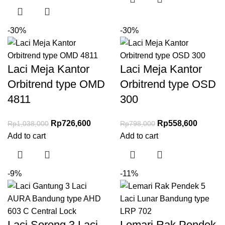
-30%
-30%
Laci Meja Kantor
Laci Meja Kantor
Orbitrend type OMD
Orbitrend type OSD
4811
300
Rp
726,600
Rp
558,600
Rp
1,038,000
Rp
798,000
Add to cart
Add to cart
-9%
-11%
Laci Sorong 3 Laci
Lemari Rak Pendek