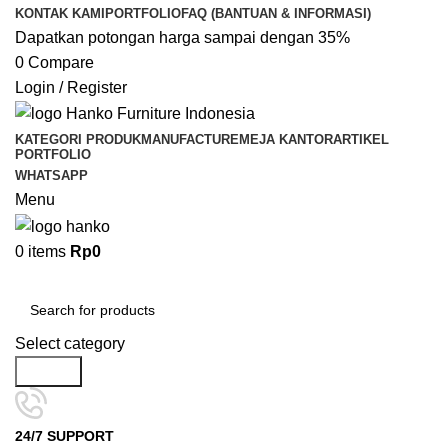
KONTAK KAMI
PORTFOLIO
FAQ (BANTUAN & INFORMASI)
Dapatkan potongan harga sampai dengan 35%
0
Compare
Login / Register
KATEGORI PRODUK
MANUFACTURE
MEJA KANTOR
ARTIKEL
PORTFOLIO
WHATSAPP
Menu
0
items
Rp
0
Kategori Pilihan
Select category
Search
24/7 SUPPORT