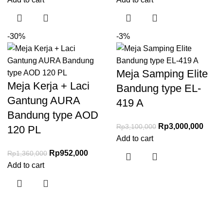
-30%
-3%
Meja Samping Elite
Meja Kerja + Laci
Bandung type EL-
Gantung AURA
419 A
Bandung type AOD
Rp
3,000,000
Rp
3,100,000
120 PL
Add to cart
Rp
952,000
Rp
1,360,000
Add to cart