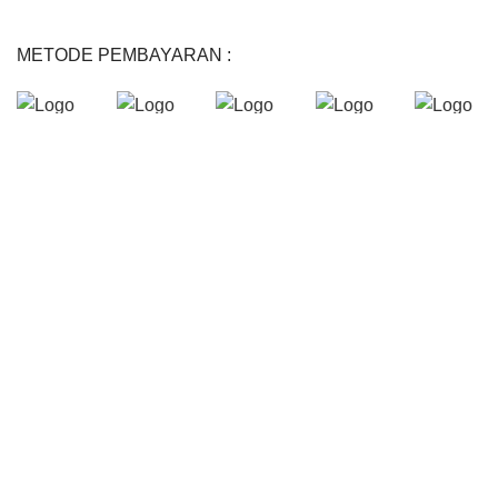
METODE PEMBAYARAN :
kursikantorbandung.com
2024 Developed By
PT. Hanko Furniture
Indonesia
. All Right Reserved .