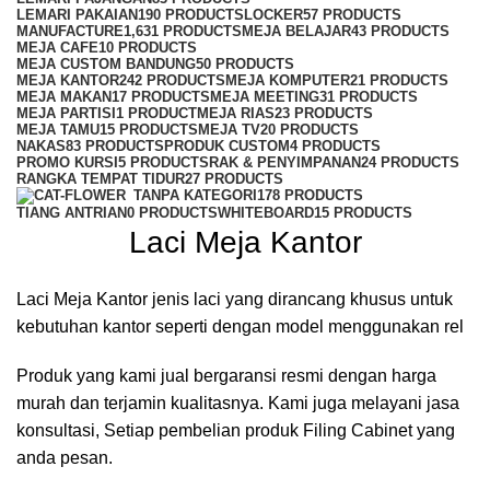
LEMARI PAKAIAN
190 PRODUCTS
LOCKER
57 PRODUCTS
MANUFACTURE
1,631 PRODUCTS
MEJA BELAJAR
43 PRODUCTS
MEJA CAFE
10 PRODUCTS
MEJA CUSTOM BANDUNG
50 PRODUCTS
MEJA KANTOR
242 PRODUCTS
MEJA KOMPUTER
21 PRODUCTS
MEJA MAKAN
17 PRODUCTS
MEJA MEETING
31 PRODUCTS
MEJA PARTISI
1 PRODUCT
MEJA RIAS
23 PRODUCTS
MEJA TAMU
15 PRODUCTS
MEJA TV
20 PRODUCTS
NAKAS
83 PRODUCTS
PRODUK CUSTOM
4 PRODUCTS
PROMO KURSI
5 PRODUCTS
RAK & PENYIMPANAN
24 PRODUCTS
RANGKA TEMPAT TIDUR
27 PRODUCTS
TANPA KATEGORI
178 PRODUCTS
TIANG ANTRIAN
0 PRODUCTS
WHITEBOARD
15 PRODUCTS
Laci Meja Kantor
Laci Meja Kantor jenis laci yang dirancang khusus untuk
kebutuhan kantor seperti dengan model menggunakan rel
Produk yang kami jual bergaransi resmi dengan harga
murah dan terjamin kualitasnya. Kami juga melayani jasa
konsultasi, Setiap pembelian produk Filing Cabinet yang
anda pesan.