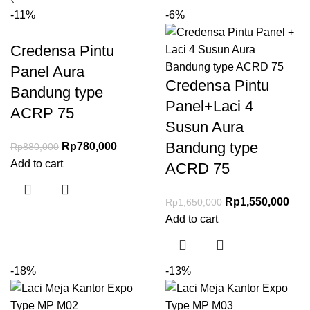
-11%
-6%
Credensa Pintu
Panel Aura
Credensa Pintu
Bandung type
Panel+Laci 4
ACRP 75
Susun Aura
Bandung type
Rp
780,000
Rp
880,000
Add to cart
ACRD 75
Rp
1,550,000
Rp
1,650,000
Add to cart
-18%
-13%