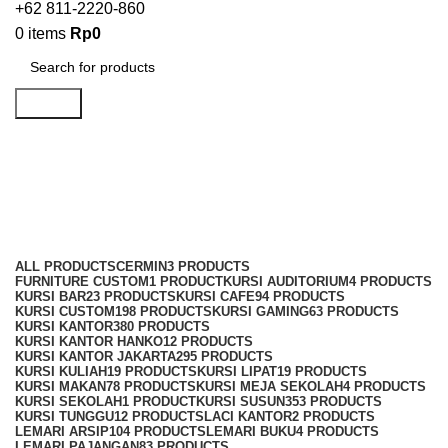
+62 811-2220-860
0
items
Rp
0
Search
Laci Meja Kantor
Categories
ALL
PRODUCTS
CERMIN
3 PRODUCTS
FURNITURE CUSTOM
1 PRODUCT
KURSI AUDITORIUM
4 PRODUCTS
KURSI BAR
23 PRODUCTS
KURSI CAFE
94 PRODUCTS
KURSI CUSTOM
198 PRODUCTS
KURSI GAMING
63 PRODUCTS
KURSI KANTOR
380 PRODUCTS
KURSI KANTOR HANKO
12 PRODUCTS
KURSI KANTOR JAKARTA
295 PRODUCTS
KURSI KULIAH
19 PRODUCTS
KURSI LIPAT
19 PRODUCTS
KURSI MAKAN
78 PRODUCTS
KURSI MEJA SEKOLAH
4 PRODUCTS
KURSI SEKOLAH
1 PRODUCT
KURSI SUSUN
353 PRODUCTS
KURSI TUNGGU
12 PRODUCTS
LACI KANTOR
2 PRODUCTS
LEMARI ARSIP
104 PRODUCTS
LEMARI BUKU
4 PRODUCTS
LEMARI PAJANGAN
83 PRODUCTS